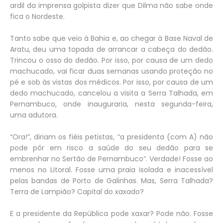
ardil da imprensa golpista dizer que Dilma não sabe onde
fica o Nordeste.
Tanto sabe que veio à Bahia e, ao chegar à Base Naval de
Aratu, deu uma topada de arrancar a cabeça do dedão.
Trincou o osso do dedão. Por isso, por causa de um dedo
machucado, vai ficar duas semanas usando proteção no
pé e sob às vistas dos médicos. Por isso, por causa de um
dedo machucado, cancelou a visita a Serra Talhada, em
Pernambuco, onde inauguraria, nesta segunda-feira,
uma adutora.
“Ora!”, diriam os fiéis petistas, “a presidenta (com A) não
pode pôr em risco a saúde do seu dedão para se
embrenhar no Sertão de Pernambuco”. Verdade! Fosse ao
menos no Litoral. Fosse uma praia isolada e inacessível
pelas bandas de Porto de Galinhas. Mas, Serra Talhada?
Terra de Lampião? Capital do xaxado?
E a presidente da República pode xaxar? Pode não. Fosse