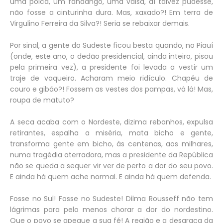
uma polca, um fandango, uma valsa, aí talvez pudesse,
não fosse a cinturinha dura. Mas, xaxado?! Em terra de
Virgulino Ferreira da Silva?! Seria se rebaixar demais.
Por sinal, a gente do Sudeste ficou besta quando, no Piauí
(onde, este ano, o dedão presidencial, ainda inteiro, pisou
pela primeira vez), a presidente foi levada a vestir um
traje de vaqueiro. Acharam meio ridículo. Chapéu de
couro e gibão?! Fossem as vestes dos pampas, vá lá! Mas,
roupa de matuto?
A seca acaba com o Nordeste, dizima rebanhos, expulsa
retirantes, espalha a miséria, mata bicho e gente,
transforma gente em bicho, às centenas, aos milhares,
numa tragédia aterradora, mas a presidente da República
não se queda a sequer vir ver de perto a dor do seu povo.
E ainda há quem ache normal. E ainda há quem defenda.
Fosse no Sul! Fosse no Sudeste! Dilma Rousseff não tem
lágrimas para pelo menos chorar a dor do nordestino.
Que o povo se apegue a sua fé! A região e a desgraça da