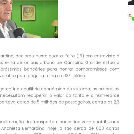
rnardino, declarou nesta quarta-feira (16) em entrevista à
sistema de ônibus urbano de Campina Grande estão à
 empréstimos bancários para honrar compromissos com
mbro para pagar a folha e o 13º salário.
 garantir o equilíbrio econômico do sistema, as empresas
 necessitam recuperar o valor da tarifa e o número de
portava cerca de 5 milhões de passageiros, contra os 2,3
 proliferação do transporte clandestino vem contribuindo
Anchieta Bernardino, hoje já são cerca de 600 carros