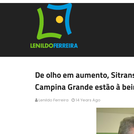
De olho em aumento, Sitran
Campina Grande estão à beir
Lenildo Ferreira
14 Years Ago