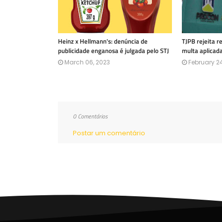
Heinz x Hellmann's: denúncia de
TJPB rejeita 
publicidade enganosa é julgada pelo STJ
multa aplicad
March 06, 2023
February 24
0 Comentários
Postar um comentário