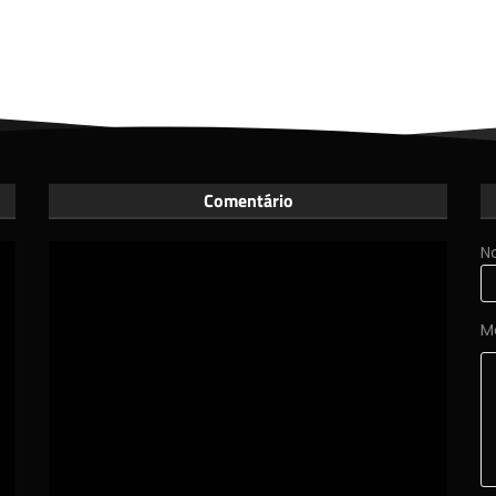
Comentário
N
M