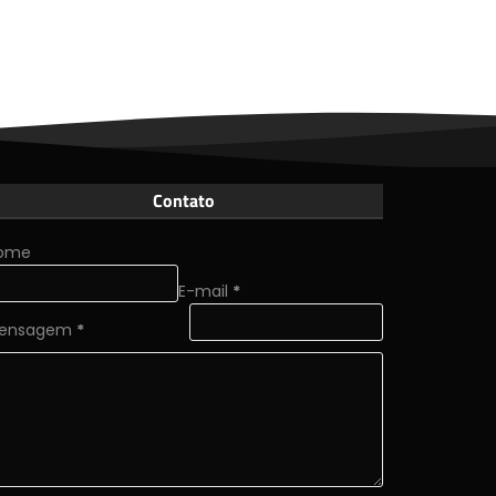
Contato
ome
E-mail
*
ensagem
*