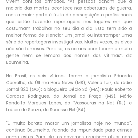
vivem conflitos armados. “As pessoas acham que a
maioria das mortes acontece nas coberturas de guerra,
mas a maior parte é fruto de perseguição a profissionais
que estão fazendo reportagens nos lugares em que
costumam trabalhar no seu dia a dia. Esta tem sido a
melhor forma de silenciar um jornal ou interromper uma
série de reportagens investigativas. Muitas vezes, os alvos
não são famosos. Por isso, os crimes acontecem e muita
gente nem se lembra dos nomes das vítimas”, diz
Boumelha.
No Brasil, as seis vítimas foram o jornalista Eduardo
Carvalho, do Última Hora News (MS); Valério Luiz, da rádio
Jornal 820 (GO); o blogueiro Décio Sá (MA); Paulo Roberto
Cardoso Rodrigues, do Jornal da Praça (MS); Mário
Randolfo Marques Lopes, do "Vassouras na Net (RJ); e
Laécio de Souza, da Sucesso FM (BA).
"É muito barato matar um jornalista hoje no mundo",
continua Boumelha, falando da impunidade para crimes
como estes. Para ele, os governos precisam atuar para