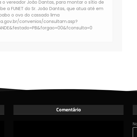
a o vereador João Dantas, para montar o sítio de
cebe a FUNET do Sr. João Dantas, que atua até em
 babo o ovo do cassado lima
ia.gov.br/convenios/consultam.asp?
NDE&festado=PB&forgao=00&fconsulta=0
Comentário
N