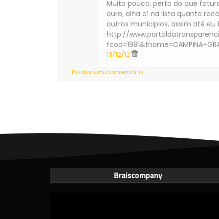
Muito pouco, perto do que fatur
ouro, olha aí na lista quanto re
outros municipios, assim até eu
http://www.portaldatransparenc
fcod=1981&fnome=CAMPINA+GRA
13/12/12
Postar um comentário
Braiscompany