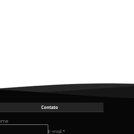
Contato
ome
E-mail
*