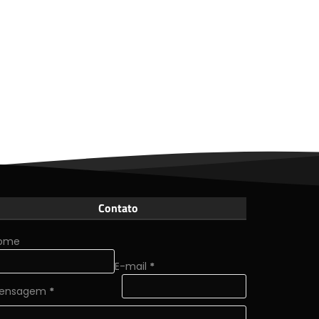
Contato
ome
E-mail
*
ensagem
*