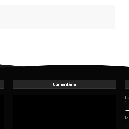
Comentário
N
M