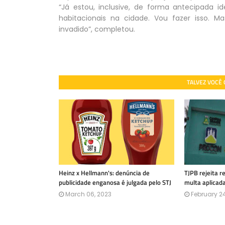
“Já estou, inclusive, de forma antecipada i
habitacionais na cidade. Vou fazer isso. M
invadido”, completou.
TALVEZ VOCÊ
Heinz x Hellmann's: denúncia de
TJPB rejeita 
publicidade enganosa é julgada pelo STJ
multa aplicad
March 06, 2023
February 24