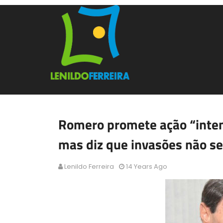
Romero promete ação “inten
mas diz que invasões não se
Lenildo Ferreira
14 Years Ago