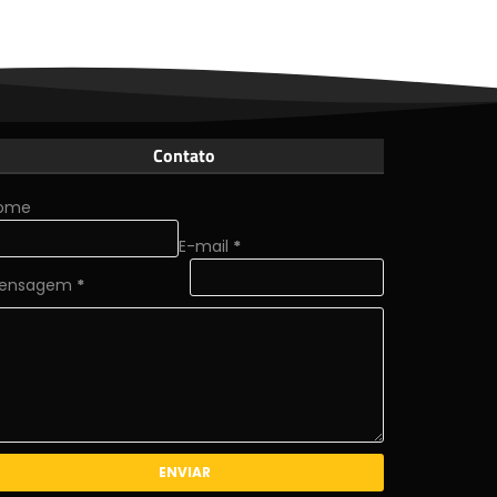
Contato
ome
E-mail
*
ensagem
*