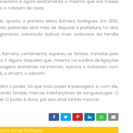
e Veneziano é agora exatamente o mesmo que era meses
s o cobriam de rosas.
posto, o prefeito eleito Romero Rodrigues. Em 2010,
 pretendia abrir mão de disputar a prefeitura, foi alvo
gionários, sobretudo áulicos mais ardorosos da família
 Romero, certamente, superou as feridas, tratadas pelo
a. E alguns daqueles que, mesmo na surdina de ligações
sagens anônimas na internet, outrora o tratavam com
pé, o amam, o adoram.
m o poder. Só que todo poder é passageiro e, com ele,
xando feridas, marcas indisfarçáveis de sanguessugas. O
el. O poder é doce, por isso atrai tantas moscas.
 GOSTE DESTAS POSTAGENS