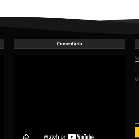
Comentário
N
M