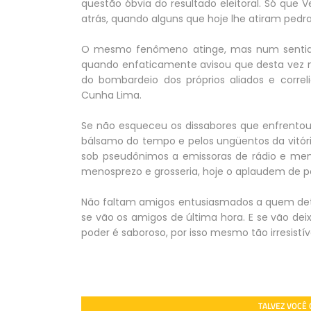
questão óbvia do resultado eleitoral. Só qu
atrás, quando alguns que hoje lhe atiram pedra
O mesmo fenômeno atinge, mas num sentido o
quando enfaticamente avisou que desta vez não
do bombardeio dos próprios aliados e correli
Cunha Lima.
Se não esqueceu os dissabores que enfrentou,
bálsamo do tempo e pelos ungüentos da vitóri
sob pseudônimos a emissoras de rádio e men
menosprezo e grosseria, hoje o aplaudem de 
Não faltam amigos entusiasmados a quem deté
se vão os amigos de última hora. E se vão dei
poder é saboroso, por isso mesmo tão irresistív
TALVEZ VOCÊ