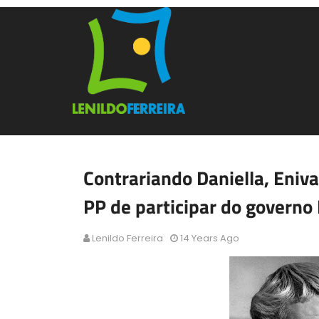
Contrariando Daniella, Enival
PP de participar do govern
Lenildo Ferreira
14 Years Ago