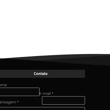
Contato
ome
E-mail
*
ensagem
*