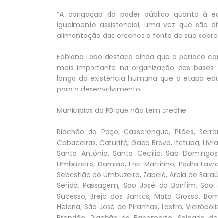
“A obrigação do poder público quanto à 
igualmente assistencial, uma vez que são d
alimentação das creches a fonte de sua sobrev
Fabiana Lobo destaca ainda que o período co
mais importante na organização das bases 
longo da existência humana que a etapa educ
para o desenvolvimento.
Municípios da PB que não tem creche
Riachão do Poço, Casserengue, Pilões, Serra
Cabaceiras, Caturité, Gado Bravo, Itatuba, Liv
Santo Antônio, Santa Cecília, São Domingos
Umbuzeiro, Damião, Frei Martinho, Pedra Lavra
Sebastião do Umbuzeiro, Zabelê, Areia de Bara
Seridó, Passagem, São José do Bonfim, São J
Sucesso, Brejo dos Santos, Mato Grosso, Bo
Helena, São José de Piranhas, Lastro, Vieirópo
Brandão, Riachão do Bacamarte, Salgado de 