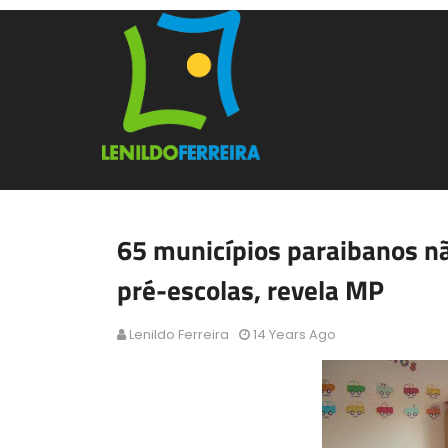
65 municípios paraibanos n
pré-escolas, revela MP
Lenildo Ferreira
14 Years Ago