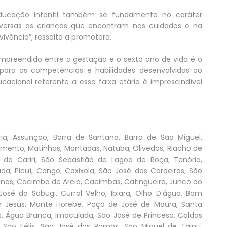
educação infantil também se fundamenta no caráter
iversas as crianças que encontram nos cuidados e na
ivência”, ressalta a promotora.
mpreendido entre a gestação e o sexto ano de vida é o
para as competências e habilidades desenvolvidas ao
acional referente a essa faixa etária é imprescindível
ria, Assunção, Barra de Santana, Barra de São Miguel,
ramento, Matinhas, Montadas, Natuba, Olivedos, Riacho de
 do Cariri, São Sebastião de Lagoa de Roça, Tenório,
da, Picuí, Congo, Coxixola, São José dos Cordeiros, São
únas, Cacimba de Areia, Cacimbas, Catingueira, Junco do
osé do Sabugi, Curral Velho, Ibiara, Olho D'água, Bom
m Jesus, Monte Horebe, Poço de José de Moura, Santa
lis, Água Branca, Imaculada, São José de Princesa, Caldas
São Félix, São José dos Ramos, São Miguel de Taipu,