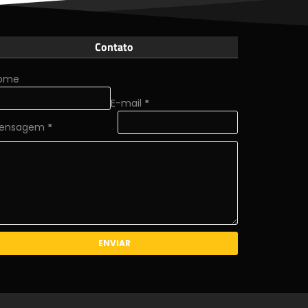
Contato
ome
E-mail
*
ensagem
*