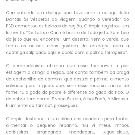
Comentando um diálogo que teve com o colega João
Dantas às vésperas da viagem, quando o vereador do
PSD comentou as belezas da região, Olímpio registrou um
lamento. “De fato, o Cariri é bonito de todo jeito. Só é feio
do jeito que eu encontrei: um deserto. Nem o verde, que
tanto os nossos olhos gostam de enxergar, nem a
caatinga salpicada aqui e acolá com a palma forrageira”.
O peemedebista afirmou que essa tornou-se a pior
estiagem a atingir a região, por conta também da praga
da cochonilha do carmim, que destrói a palma, alimento
salvador para o gado, que, sem esse recurso, morre de
fome. “E o gado do pobre é diferente do gado do rico. O
do pobre tem nome. É vaca Estrela, é boi Fubá, é Mimosa.
É um ente da família”, prosseguiu.
Olímpio destacou a luta diária dos criadores para tentar
alimentar o pequeno rebanho. “Eu vi meus irmãos
caririzeiros arrancando mandacaru, xique-xique,