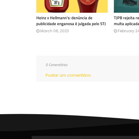
Heinz x Hellmann's: denúncia de
TJPB rejeita 
publicidade enganosa é julgada pelo STJ
multa aplicad
March 06, 2023
February 24
0 Comentários
Postar um comentário