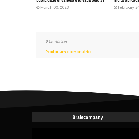
publicidade enganosa é julgada pelo STJ
multa aplicad
March 06, 2023
February 24
0 Comentários
Postar um comentário
Braiscompany