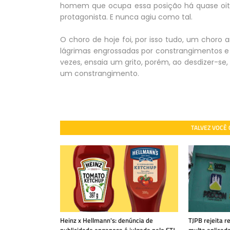
homem que ocupa essa posição há quase oit
protagonista. E nunca agiu como tal.
O choro de hoje foi, por isso tudo, um choro
lágrimas engrossadas por constrangimentos e
vezes, ensaia um grito, porém, ao desdizer-se,
um constrangimento.
TALVEZ VOCÊ
Heinz x Hellmann's: denúncia de
TJPB rejeita 