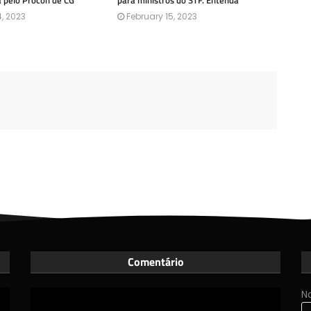
a pelo Procon de CG
para ministros do STF. Entenda
, 2023
February 15, 2023
Comentário
N