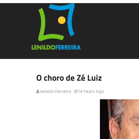
O choro de Zé Luiz
Lenildo Ferreira
14 Years Ago