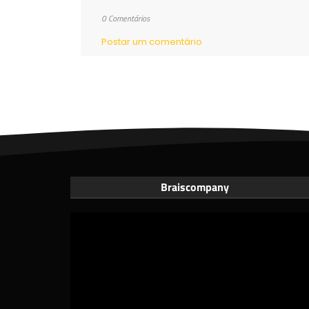
0 Comentários
Postar um comentário
Braiscompany