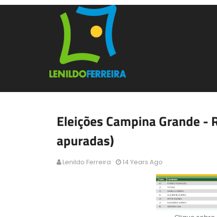
Eleições Campina Grande - R
apuradas)
Lenildo Ferreira
14 Years Ago