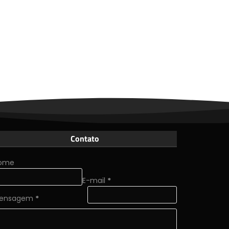
Contato
ome
E-mail
*
ensagem
*