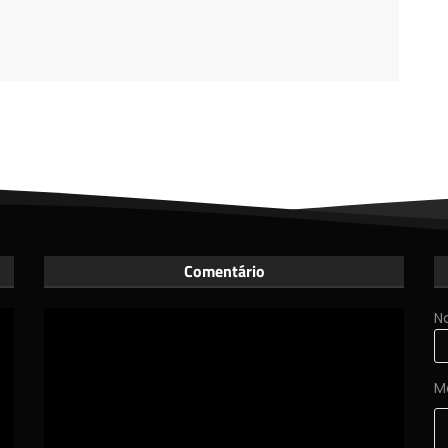
Comentário
N
M