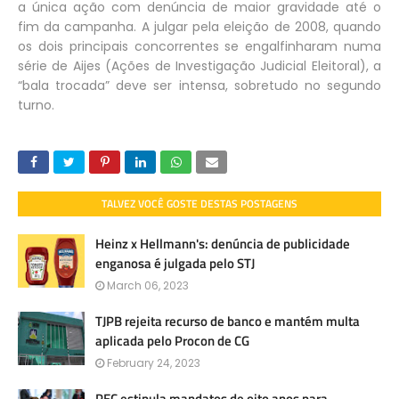
a única ação com denúncia de maior gravidade até o
fim da campanha. A julgar pela eleição de 2008, quando
os dois principais concorrentes se engalfinharam numa
série de Aijes (Ações de Investigação Judicial Eleitoral), a
“bala trocada” deve ser intensa, sobretudo no segundo
turno.
TALVEZ VOCÊ GOSTE DESTAS POSTAGENS
Heinz x Hellmann's: denúncia de publicidade
enganosa é julgada pelo STJ
March 06, 2023
TJPB rejeita recurso de banco e mantém multa
aplicada pelo Procon de CG
February 24, 2023
PEC estipula mandatos de oito anos para