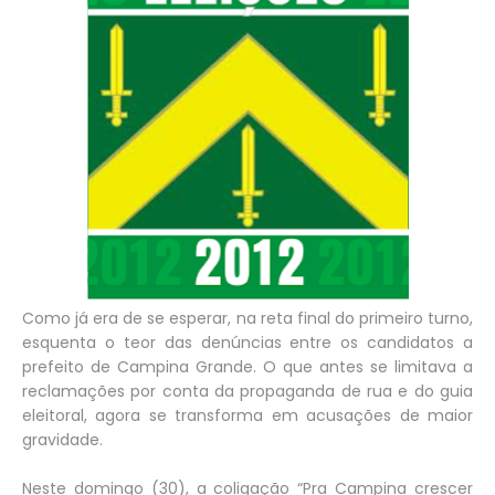
Como já era de se esperar, na reta final do primeiro turno,
esquenta o teor das denúncias entre os candidatos a
prefeito de Campina Grande. O que antes se limitava a
reclamações por conta da propaganda de rua e do guia
eleitoral, agora se transforma em acusações de maior
gravidade.
Neste domingo (30), a coligação “Pra Campina crescer