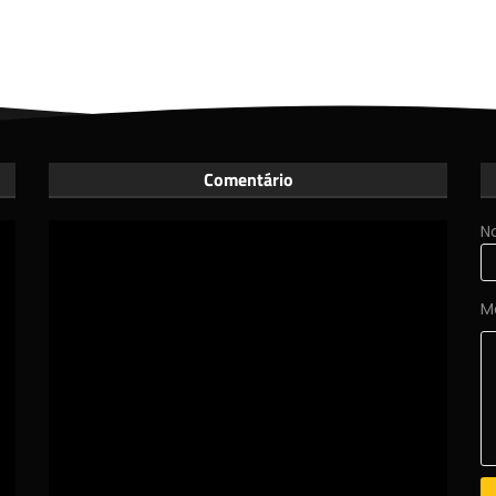
Comentário
N
M