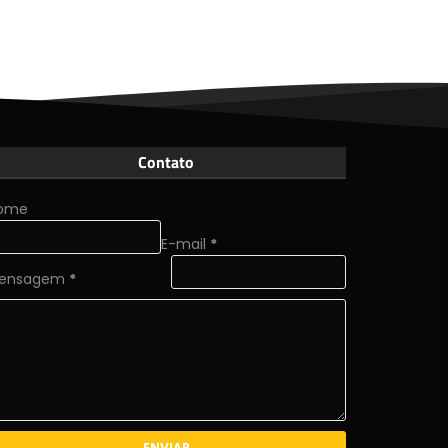
Contato
ome
E-mail
*
ensagem
*