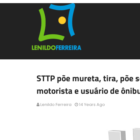
STTP põe mureta, tira, põe 
motorista e usuário de ôni
Lenildo Ferreira
14 Years Ago