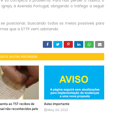
só complica o problema. Para não perder o hábito, o
 igreja, à Avenida Portugal, obrigando o tráfego a seguir
e posicionar, buscando todos os meios possíveis para
umas que a STTP vem adotando.
 GOSTE DESTAS POSTAGENS
enta ao TST recibos de
Aviso importante
rsal não reconhecidos pelo
May 24, 2022