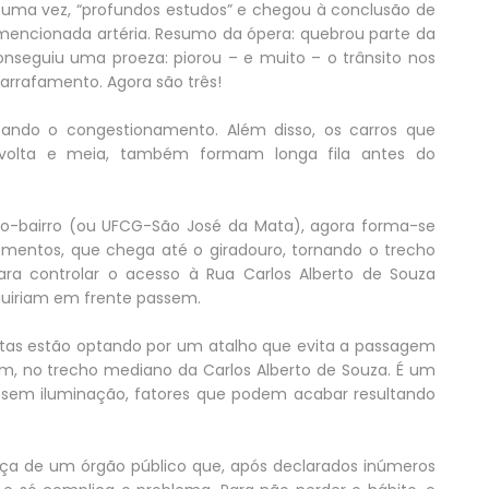
is uma vez, “profundos estudos” e chegou à conclusão de
à mencionada artéria. Resumo da ópera: quebrou parte da
onseguiu uma proeza: piorou – e muito – o trânsito nos
garrafamento. Agora são três!
sando o congestionamento. Além disso, os carros que
, volta e meia, também formam longa fila antes do
ntro-bairro (ou UFCG-São José da Mata), agora forma-se
ntos, que chega até o giradouro, tornando o trecho
ara controlar o acesso à Rua Carlos Alberto de Souza
uiriam em frente passem.
stas estão optando por um atalho que evita a passagem
em, no trecho mediano da Carlos Alberto de Souza. É um
, sem iluminação, fatores que podem acabar resultando
a de um órgão público que, após declarados inúmeros