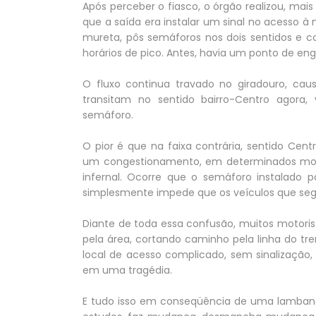
Após perceber o fiasco, o órgão realizou, ma
que a saída era instalar um sinal no acesso 
mureta, pôs semáforos nos dois sentidos e c
horários de pico. Antes, havia um ponto de en
O fluxo continua travado no giradouro, cau
transitam no sentido bairro-Centro agora
semáforo.
O pior é que na faixa contrária, sentido Ce
um congestionamento, em determinados mome
infernal. Ocorre que o semáforo instalado p
simplesmente impede que os veículos que seg
Diante de toda essa confusão, muitos motori
pela área, cortando caminho pela linha do tr
local de acesso complicado, sem sinalização
em uma tragédia.
E tudo isso em conseqüência de uma lambanç