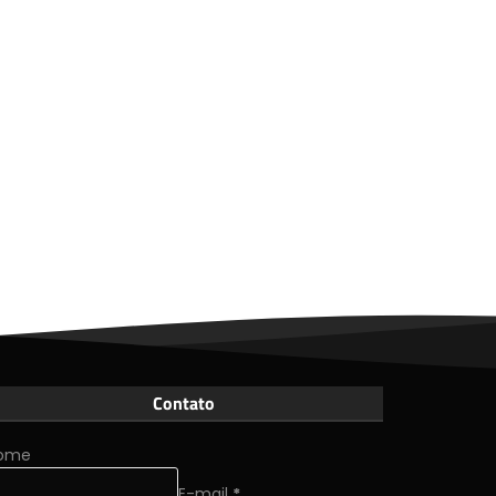
Contato
ome
E-mail
*