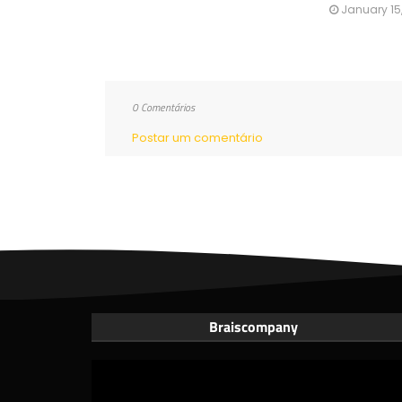
January 15
0 Comentários
Postar um comentário
Braiscompany