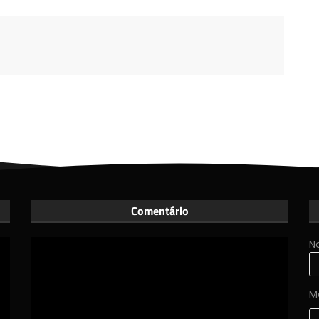
Comentário
N
M