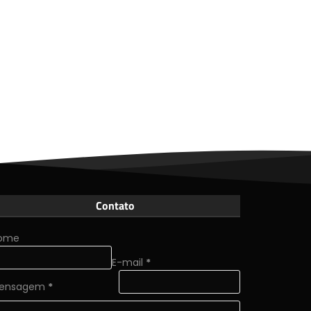
Contato
ome
E-mail
*
ensagem
*