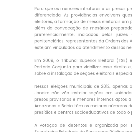
Para que os menores infratores e os presos pr
diferenciada. As providências envolvem ques
eleitores, a formação de mesas eleitorais em 
além da convocação de mesários preparados
preferencialmente, indicados pelos juíze
penitenciários, representantes da Ordem dos A
estejam vinculados ao atendimento dessas ne
Em 2009, o Tribunal Superior Eleitoral (TSE
Portaria Conjunta para viabilizar esse direito 
sobre a instalação de seções eleitorais especi
Nessas eleições municipais de 2012, apenas 
Janeiro não vão instalar seções em unidades p
presos provisórios e menores internos aptos a
Amazonas e Bahia têm os maiores números dess
presídios e centros socioeducativos de todo o 
A votação de detentos é organizada por Tr
Secretarias Estaduais de Segurança Pública po