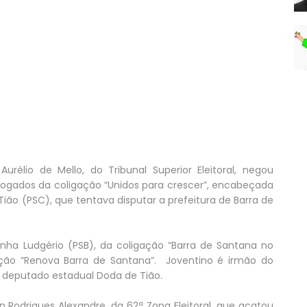
rélio de Mello, do Tribunal Superior Eleitoral, negou
ogados da coligação “Unidos para crescer”, encabeçada
Tião (PSC), que tentava disputar a prefeitura de Barra de
nha Ludgério (PSB), da coligação “Barra de Santana no
gação “Renova Barra de Santana”. Joventino é irmão do
o deputado estadual Doda de Tião.
n Rodrigues Alexandre, da 62ª Zona Eleitoral, que acatou