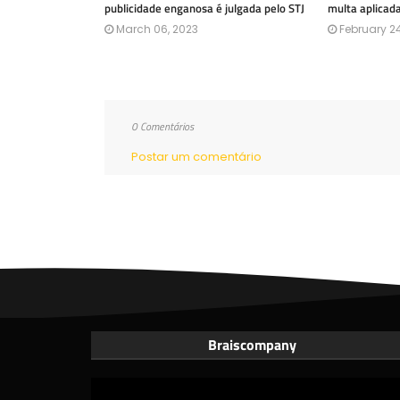
publicidade enganosa é julgada pelo STJ
multa aplicad
March 06, 2023
February 24
0 Comentários
Postar um comentário
Braiscompany