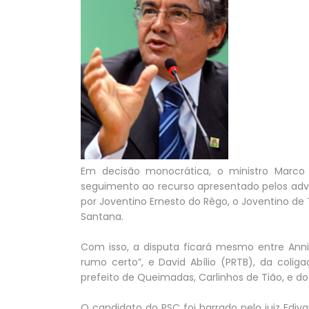
Em decisão monocrática, o ministro Marco Au
seguimento ao recurso apresentado pelos adv
por Joventino Ernesto do Rêgo, o Joventino de 
Santana.
Com isso, a disputa ficará mesmo entre Anni
rumo certo”, e David Abílio (PRTB), da coli
prefeito de Queimadas, Carlinhos de Tião, e d
O candidato do PSC foi barrado pelo juiz Ediva