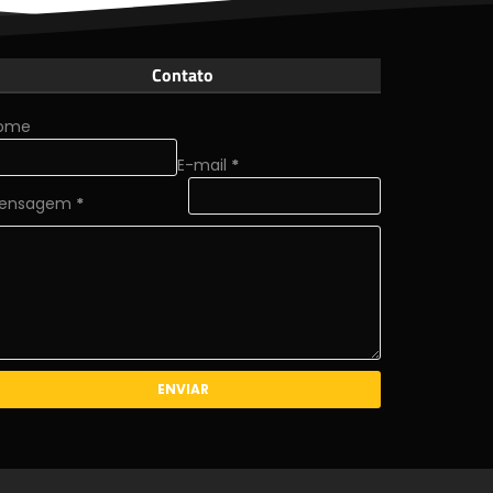
Contato
ome
E-mail
*
ensagem
*