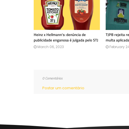
Heinz x Hellmann's: denúncia de
TJPB rejeita 
publicidade enganosa é julgada pelo STJ
multa aplicad
March 06, 2023
February 24
0 Comentários
Postar um comentário