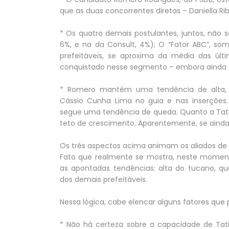
que as duas concorrentes diretas – Daniella Ri
* Os quatro demais postulantes, juntos, nã
6%, e na da Consult, 4%); O “Fator ABC”, s
prefeitáveis, se aproxima da média das últi
conquistado nesse segmento – embora ainda n
* Romero mantém uma tendência de alta, p
Cássio Cunha Lima no guia e nas inserções. 
segue uma tendência de queda. Quanto a Tatia
teto de crescimento. Aparentemente, se ainda
Os três aspectos acima animam os aliados de 
Fato que realmente se mostra, neste momen
as apontadas tendências: alta do tucano, qu
dos demais prefeitáveis.
Nessa lógica, cabe elencar alguns fatores qu
* Não há certeza sobre a capacidade de Tat