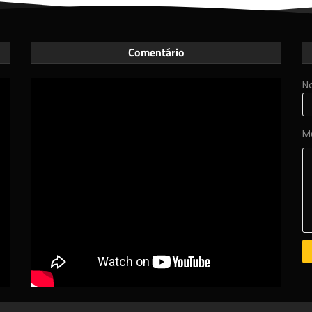
Comentário
N
M