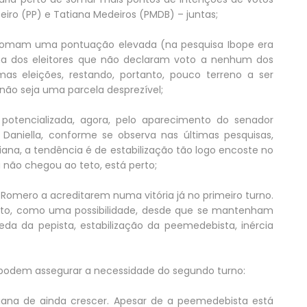
beiro (PP) e Tatiana Medeiros (PMDB) – juntas;
o somam uma pontuação elevada (na pesquisa Ibope era
oma dos eleitores que não declaram voto a nenhum dos
mas eleições, restando, portanto, pouco terreno a ser
ão seja uma parcela desprezível;
otencializada, agora, pelo aparecimento do senador
Daniella, conforme se observa nas últimas pesquisas,
na, a tendência é de estabilização tão logo encoste no
 não chegou ao teto, está perto;
Romero a acreditarem numa vitória já no primeiro turno.
to, como uma possibilidade, desde que se mantenham
eda da pepista, estabilização da peemedebista, inércia
e podem assegurar a necessidade do segundo turno:
iana de ainda crescer. Apesar de a peemedebista está