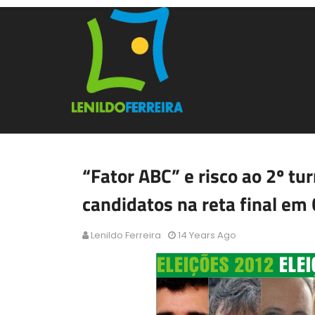
“Fator ABC” e risco ao 2º tu
candidatos na reta final em 
Lenildo Ferreira
14 Years Ago