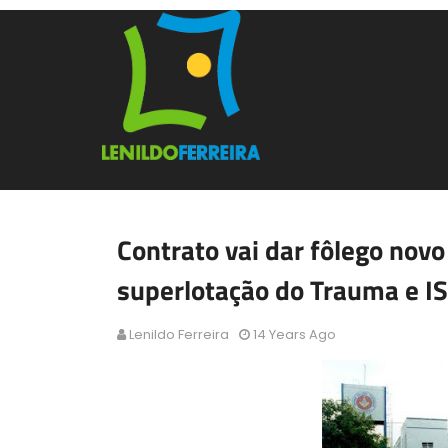
Contrato vai dar fôlego novo
superlotação do Trauma e I
Lenildo Ferreira
14 Years Ago