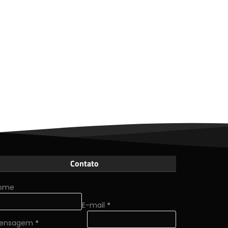
Contato
ome
E-mail
*
ensagem
*