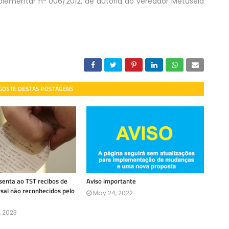
mplementar nº 006/2012, de autoria do vereador Metuselá
 GOSTE DESTAS POSTAGENS
enta ao TST recibos de
Aviso importante
rsal não reconhecidos pelo
May 24, 2022
, 2023