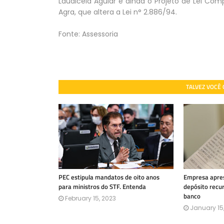
Laudicéia Aguiar e ainda o Projeto de Lei Co
Agra, que altera a Lei n° 2.886/94.
Fonte: Assessoria
TALVEZ VOCÊ
PEC estipula mandatos de oito anos
Empresa apres
para ministros do STF. Entenda
depósito recu
banco
February 15, 2023
January 15