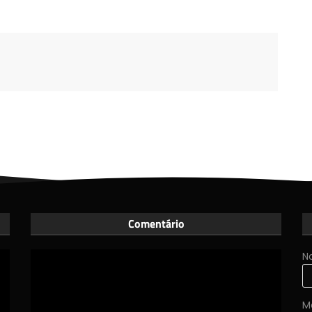
Comentário
N
M