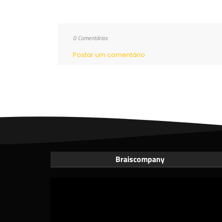
0 Comentários
Postar um comentário
Braiscompany