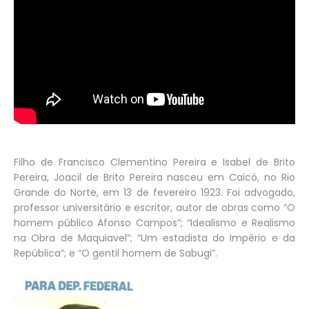
Filho de Francisco Clementino Pereira e Isabel de Brito
Pereira, Joacil de Brito Pereira nasceu em Caicó, no Rio
Grande do Norte, em 13 de fevereiro 1923. Foi advogado,
professor universitário e escritor, autor de obras como “O
homem público Afonso Campos”; “Idealismo e Realismo
na Obra de Maquiavel”; “Um estadista do Império e da
República”; e “O gentil homem de Sabugi”.