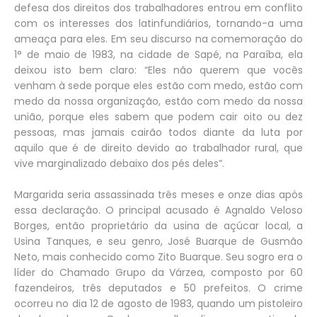
defesa dos direitos dos trabalhadores entrou em conflito
com os interesses dos latinfundiários, tornando-a uma
ameaça para eles. Em seu discurso na comemoração do
1° de maio de 1983, na cidade de Sapé, na Paraíba, ela
deixou isto bem claro: “Eles não querem que vocês
venham à sede porque eles estão com medo, estão com
medo da nossa organização, estão com medo da nossa
união, porque eles sabem que podem cair oito ou dez
pessoas, mas jamais cairão todos diante da luta por
aquilo que é de direito devido ao trabalhador rural, que
vive marginalizado debaixo dos pés deles”.
Margarida seria assassinada três meses e onze dias após
essa declaração. O principal acusado é Agnaldo Veloso
Borges, então proprietário da usina de açúcar local, a
Usina Tanques, e seu genro, José Buarque de Gusmão
Neto, mais conhecido como Zito Buarque. Seu sogro era o
líder do Chamado Grupo da Várzea, composto por 60
fazendeiros, três deputados e 50 prefeitos. O crime
ocorreu no dia 12 de agosto de 1983, quando um pistoleiro