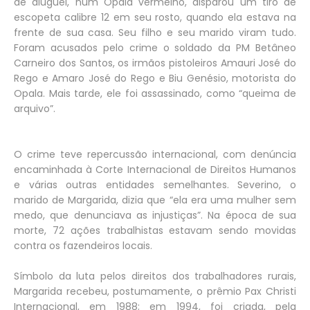
de aluguel, num Opala vermelho, disparou um tiro de
escopeta calibre 12 em seu rosto, quando ela estava na
frente de sua casa. Seu filho e seu marido viram tudo.
Foram acusados pelo crime o soldado da PM Betâneo
Carneiro dos Santos, os irmãos pistoleiros Amauri José do
Rego e Amaro José do Rego e Biu Genésio, motorista do
Opala. Mais tarde, ele foi assassinado, como “queima de
arquivo”.
O crime teve repercussão internacional, com denúncia
encaminhada à Corte Internacional de Direitos Humanos
e várias outras entidades semelhantes. Severino, o
marido de Margarida, dizia que “ela era uma mulher sem
medo, que denunciava as injustiças”. Na época de sua
morte, 72 ações trabalhistas estavam sendo movidas
contra os fazendeiros locais.
Símbolo da luta pelos direitos dos trabalhadores rurais,
Margarida recebeu, postumamente, o prêmio Pax Christi
Internacional, em 1988; em 1994, foi criada, pela