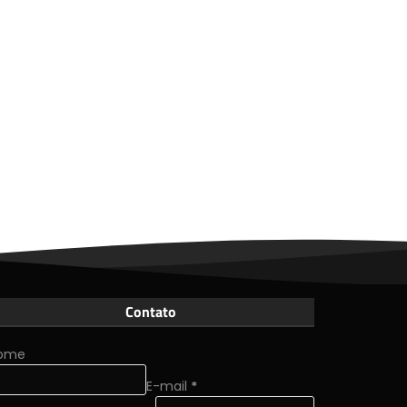
Contato
ome
E-mail
*