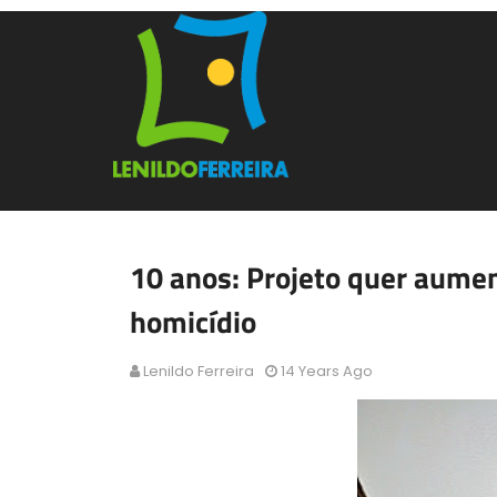
10 anos: Projeto quer aume
homicídio
Lenildo Ferreira
14 Years Ago