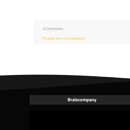
0 Comentários
Postar um comentário
Braiscompany