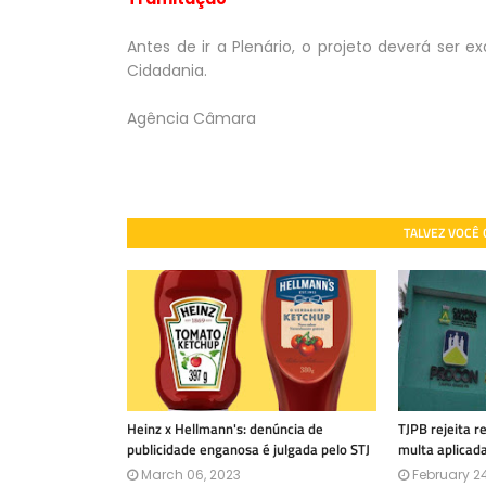
Antes de ir a Plenário, o projeto deverá ser
Cidadania.
Agência Câmara
TALVEZ VOCÊ
Heinz x Hellmann's: denúncia de
TJPB rejeita 
publicidade enganosa é julgada pelo STJ
multa aplicad
March 06, 2023
February 24