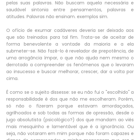
pelas suas palavras. Não buscam aquela necessária e
saudável sintonia entre pensamentos, palavras e
atitudes. Palavras não ensinam. exemplos sim.
O ofício de exumar cadáveres deveria ser deixado aos
que são treinados para tal fim. Trata-se de aceitar de
forma benevolente a vontade da maioria e a ela
submeter-se. Não fazê-lo é revelador de prepotência, de
uma arrogância ímpar, o que não ajuda nem mesmo o
derrotado a compreender os fenômenos que o levaram
ao insucesso e buscar melhorar, crescer, dar a volta por
cima.
É como se o sujeito dissesse: se eu não fui o "escolhido" a
responsabilidade é dos que não me escolheram. Porém,
só não o fizeram porque estavam amordaçados,
agrilhoados e sob todas as formas de opressão, desde o
jugo absolutista (psicológico?) dos que mandam ao viés
mais mesquinho e lamentável que é a ignorância. Ou
seja, não votaram em mim porque não foram capazes e