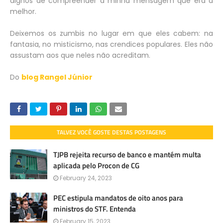
dignos de compreender a minha mensagem que era a
melhor.
Deixemos os zumbis no lugar em que eles cabem: na
fantasia, no misticismo, nas crendices populares. Eles não
assustam aos que neles não acreditam.
Do
blog Rangel Júnior
TALVEZ VOCÊ GOSTE DESTAS POSTAGENS
TJPB rejeita recurso de banco e mantém multa
aplicada pelo Procon de CG
February 24, 2023
PEC estipula mandatos de oito anos para
ministros do STF. Entenda
February 15, 2023