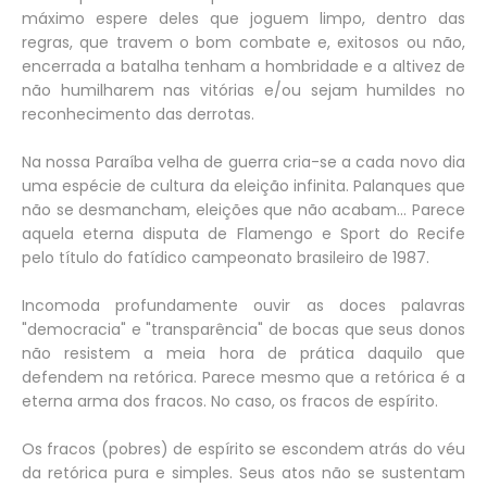
máximo espere deles que joguem limpo, dentro das
regras, que travem o bom combate e, exitosos ou não,
encerrada a batalha tenham a hombridade e a altivez de
não humilharem nas vitórias e/ou sejam humildes no
reconhecimento das derrotas.
Na nossa Paraíba velha de guerra cria-se a cada novo dia
uma espécie de cultura da eleição infinita. Palanques que
não se desmancham, eleições que não acabam... Parece
aquela eterna disputa de Flamengo e Sport do Recife
pelo título do fatídico campeonato brasileiro de 1987.
Incomoda profundamente ouvir as doces palavras
"democracia" e "transparência" de bocas que seus donos
não resistem a meia hora de prática daquilo que
defendem na retórica. Parece mesmo que a retórica é a
eterna arma dos fracos. No caso, os fracos de espírito.
Os fracos (pobres) de espírito se escondem atrás do véu
da retórica pura e simples. Seus atos não se sustentam