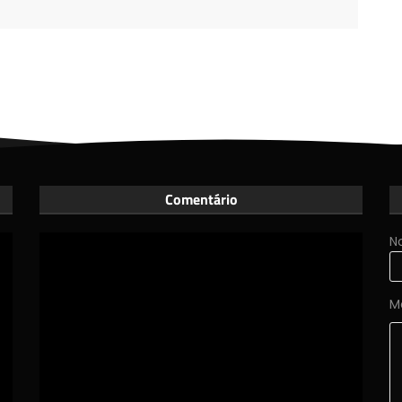
Comentário
N
M