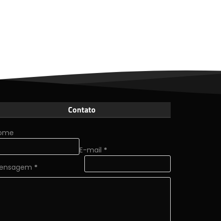
Contato
ome
E-mail
*
ensagem
*