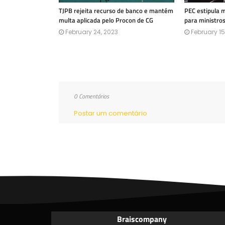
TJPB rejeita recurso de banco e mantém
PEC estipula 
multa aplicada pelo Procon de CG
para ministro
February 24, 2023
February 15
0 Comentários
Postar um comentário
Braiscompany