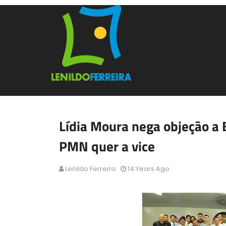
Lídia Moura nega objeção a
PMN quer a vice
Lenildo Ferreira
14 Years Ago