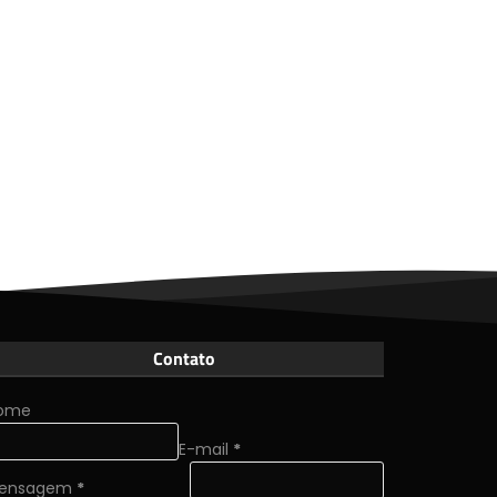
Contato
ome
E-mail
*
ensagem
*