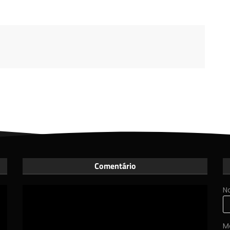
Comentário
N
M