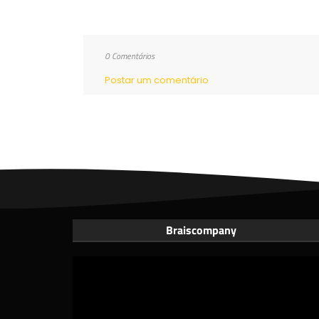
0 Comentários
Postar um comentário
Braiscompany