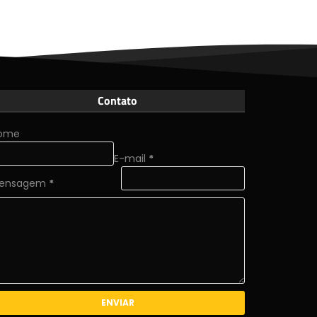
Contato
ome
E-mail
*
ensagem
*