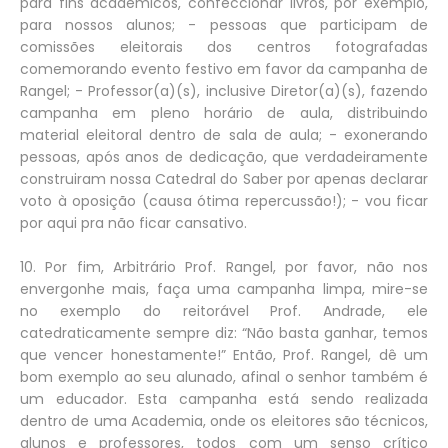
para fins acadêmicos, confeccionar livros, por exemplo,
para nossos alunos; - pessoas que participam de
comissões eleitorais dos centros fotografadas
comemorando evento festivo em favor da campanha de
Rangel; - Professor(a)(s), inclusive Diretor(a)(s), fazendo
campanha em pleno horário de aula, distribuindo
material eleitoral dentro de sala de aula; - exonerando
pessoas, após anos de dedicação, que verdadeiramente
construiram nossa Catedral do Saber por apenas declarar
voto à oposição (causa ótima repercussão!); - vou ficar
por aqui pra não ficar cansativo.
10. Por fim, Arbitrário Prof. Rangel, por favor, não nos
envergonhe mais, faça uma campanha limpa, mire-se
no exemplo do reitorável Prof. Andrade, ele
catedraticamente sempre diz: “Não basta ganhar, temos
que vencer honestamente!” Então, Prof. Rangel, dê um
bom exemplo ao seu alunado, afinal o senhor também é
um educador. Esta campanha está sendo realizada
dentro de uma Academia, onde os eleitores são técnicos,
alunos e professores, todos com um senso crítico