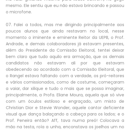
mesmo. Ele sentiu que eu não estava brincando e passou
o microfone.
07. Falei a todos, mas me dirigindo principalmente aos
poucos alunos que ainda restavam no local, nesse
momento o iminente e eminente Reitor da UEPB, o Prof.
Andrade, e demais colaboradores já estavam presentes,
além do Presidente da Comissão Eleitoral, tentei deixar
bem claro que tudo aquilo era armação, que os demais
candidatos não estavam ali por que estavam
obedecendo ao acordado com a Comissão Eleitoral, que
o Rangel estava faltando com a verdade, os pró-reitores
e vários comissionados, como de costume, começaram
a vaiar, dar xilique e tudo o mais que se possa imaginar,
principalmente, a Profa. Eliane Moura, aquela que só vive
com um óculos estiloso e engraçado, um misto de
Christian Dior e Stevie Wonder, aquele cantor deficiente
visual que dança balaçando a cabeça para os lados; e o
Prof. Peneira então? Aff, tava numa preó! Colocava a
mão na testa, roía a unha, enconstava os joelhos um no