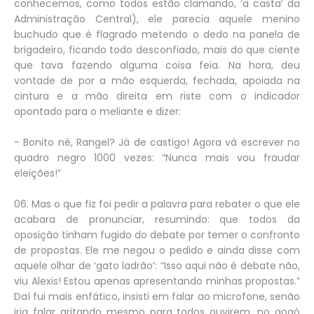
conhecemos, como todos estão clamando, ‘a casta’ da
Administração Central), ele parecia aquele menino
buchudo que é flagrado metendo o dedo na panela de
brigadeiro, ficando todo desconfiado, mais do que ciente
que tava fazendo alguma coisa feia. Na hora, deu
vontade de por a mão esquerda, fechada, apoiada na
cintura e a mão direita em riste com o indicador
apontado para o meliante e dizer:
- Bonito né, Rangel? Já de castigo! Agora vá escrever no
quadro negro 1000 vezes: “Nunca mais vou fraudar
eleições!”
06. Mas o que fiz foi pedir a palavra para rebater o que ele
acabara de pronunciar, resumindo: que todos da
oposição tinham fugido do debate por temer o confronto
de propostas. Ele me negou o pedido e ainda disse com
aquele olhar de ‘gato ladrão’: “Isso aqui não é debate não,
viu Alexis! Estou apenas apresentando minhas propostas.”
Daí fui mais enfático, insisti em falar ao microfone, senão
iria falar gritando mesmo para todos ouvirem, no gogó