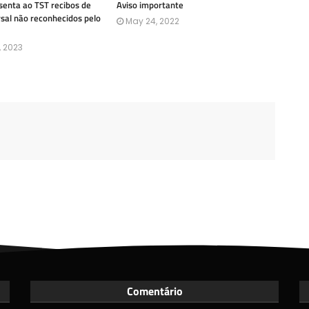
enta ao TST recibos de
Aviso importante
rsal não reconhecidos pelo
May 24, 2022
, 2023
Comentário