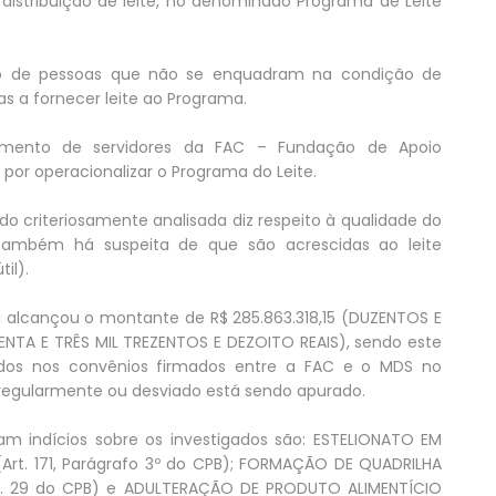
 distribuição de leite, no denominado Programa de Leite
ndo de pessoas que não se enquadram na condição de
tas a fornecer leite ao Programa.
imento de servidores da FAC – Fundação de Apoio
por operacionalizar o Programa do Leite.
do criteriosamente analisada diz respeito à qualidade do
 também há suspeita de que são acrescidas ao leite
il).
alcançou o montante de R$ 285.863.318,15 (DUZENTOS E
NTA E TRÊS MIL TREZENTOS E DEZOITO REAIS), sendo este
ados nos convênios firmados entre a FAC e o MDS no
rregularmente ou desviado está sendo apurado.
am indícios sobre os investigados são: ESTELIONATO EM
Art. 171, Parágrafo 3º do CPB); FORMAÇÃO DE QUADRILHA
Art. 29 do CPB) e ADULTERAÇÃO DE PRODUTO ALIMENTÍCIO