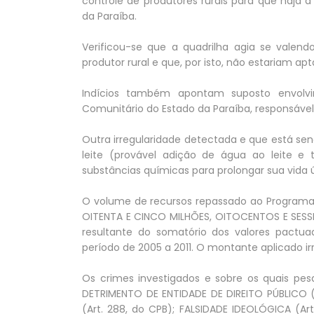
controle de produtores rurais para que haja a
da Paraíba.
Verificou-se que a quadrilha agia se vale
produtor rural e que, por isto, não estariam ap
Indícios também apontam suposto envolv
Comunitário do Estado da Paraíba, responsável 
Outra irregularidade detectada e que está sen
leite (provável adição de água ao leite e
substâncias químicas para prolongar sua vida út
O volume de recursos repassado ao Programa 
OITENTA E CINCO MILHÕES, OITOCENTOS E SESSE
resultante do somatório dos valores pactu
período de 2005 a 2011. O montante aplicado i
Os crimes investigados e sobre os quais pes
DETRIMENTO DE ENTIDADE DE DIREITO PÚBLICO (
(Art. 288, do CPB); FALSIDADE IDEOLÓGICA (