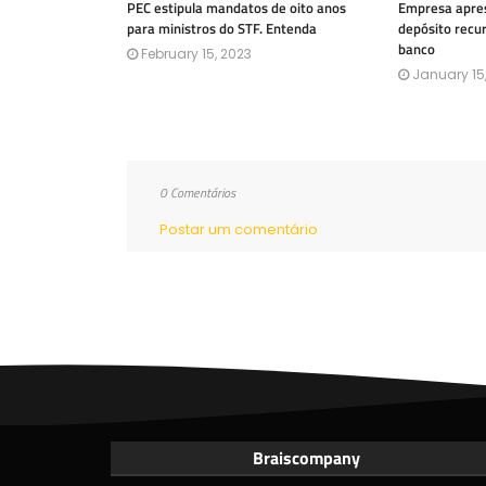
PEC estipula mandatos de oito anos
Empresa apres
para ministros do STF. Entenda
depósito recu
banco
February 15, 2023
January 15
0 Comentários
Postar um comentário
Braiscompany