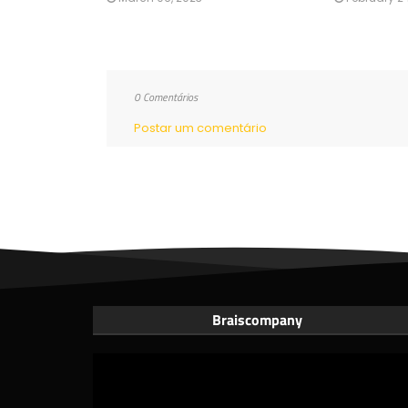
0 Comentários
Postar um comentário
Braiscompany