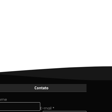
Contato
ome
E-mail
*