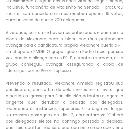
umbilicalmente ligado aos irmãos Vital do Rêgo - sendo,
inclusive, funcionário de Vitalzinho no Senado - procurou
manter sua candidatura, mas recebeu apenas 16 votos,
num universo de quase 200 delegados.
A verdade, conforme havíamos antecipado, é que nem o
bloco de Alexandre nem o bloco contrário pretendiam
avançar para a candidatura própria. Alexandre queria o PT
na chapa do PMDB. O grupo ligado a Pedro Lúcio, por sua
vez, queria a aliança com o PP. E, durante a semana, esse
grupo conseguiu avançar, assegurando o apoio de
lideranças como Peron Japiassu.
Prevendo o resultado, Alexandre Almeida registrou sua
candidatura, com o fim de pelo menos tentar evitar que
o partido migrasse para Daniella. Não adiantou e, agora, o
dirigente quer derrubar a decisão dos delegados,
recorrendo às instâncias superiores. Essa briga vai longe.
Na mesma postagem do dia 17, comentamos: "Caberá
aos delegados eleitos no domingo passado a decisão,
que, seja qual for, não será acatada pelo grupo que vier a