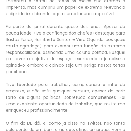
Enfrentou e sofreu de todos os males que afetam a
imprensa, mas cumpriu um papel de extrema relevância
e dignidade, deixando, agora, uma lacuna irreparável.
Fiz parte do jornal durante quase dois anos. Apesar da
pouca idade, tive a confiança dos chefes (destaque para
Bastos Farias, Humberto Santos e Vera Ogando, aos quais
muito agradeço) para exercer uma função de extrema
responsabilidade, assinando uma coluna política. Busquei
preservar o objetivo do espaço, exercendo o jornalismo
opinativo, embora a opinião seja um perigo nestas terras
paraibanas.
Tive liberdade para trabalhar, compreendia a linha da
empresa, e não sofri qualquer censura, apesar do nariz
torto de alguns políticos, sobretudo campinenses. Foi
uma excelente oportunidade de trabalho, que muito me
enriqueceu profissionalmente.
O fim do DB dói, e, como já disse no Twitter, não tanto
pela perda de um bom emprego, afinal, empregos vêm e