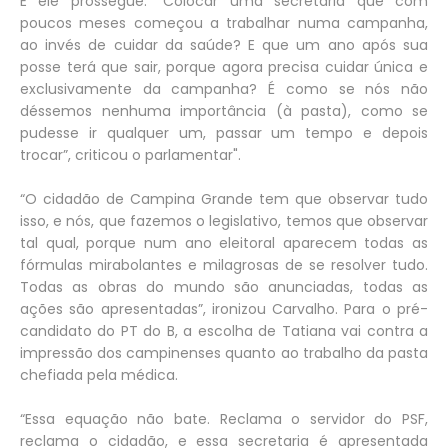
E ele prossegue: "Colocar uma secretária que com
poucos meses começou a trabalhar numa campanha,
ao invés de cuidar da saúde? E que um ano após sua
posse terá que sair, porque agora precisa cuidar única e
exclusivamente da campanha? É como se nós não
déssemos nenhuma importância (à pasta), como se
pudesse ir qualquer um, passar um tempo e depois
trocar”, criticou o parlamentar".
“O cidadão de Campina Grande tem que observar tudo
isso, e nós, que fazemos o legislativo, temos que observar
tal qual, porque num ano eleitoral aparecem todas as
fórmulas mirabolantes e milagrosas de se resolver tudo.
Todas as obras do mundo são anunciadas, todas as
ações são apresentadas”, ironizou Carvalho. Para o pré-
candidato do PT do B, a escolha de Tatiana vai contra a
impressão dos campinenses quanto ao trabalho da pasta
chefiada pela médica.
“Essa equação não bate. Reclama o servidor do PSF,
reclama o cidadão, e essa secretaria é apresentada