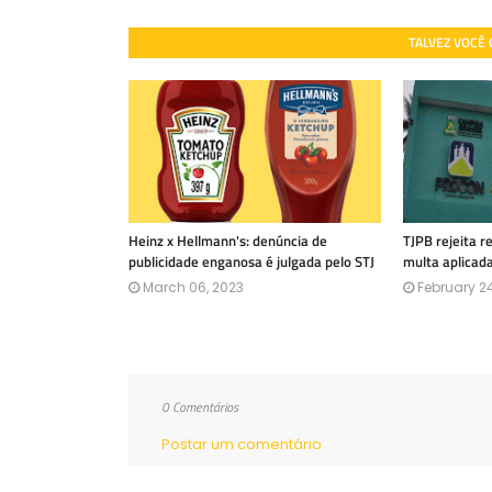
TALVEZ VOCÊ
Heinz x Hellmann's: denúncia de
TJPB rejeita 
publicidade enganosa é julgada pelo STJ
multa aplicad
March 06, 2023
February 24
0 Comentários
Postar um comentário