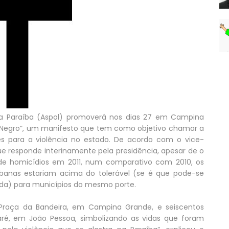
a da Paraíba (Aspol) promoverá nos dias 27 em Campina
Negro”, um manifesto que tem como objetivo chamar a
es para a violência no estado. De acordo com o vice-
que responde interinamente pela presidência, apesar de o
de homicídios em 2011, num comparativo com 2010, os
ibanas estariam acima do tolerável (se é que pode-se
vida) para municípios do mesmo porte.
Praça da Bandeira, em Campina Grande, e seiscentos
ré, em João Pessoa, simbolizando as vidas que foram