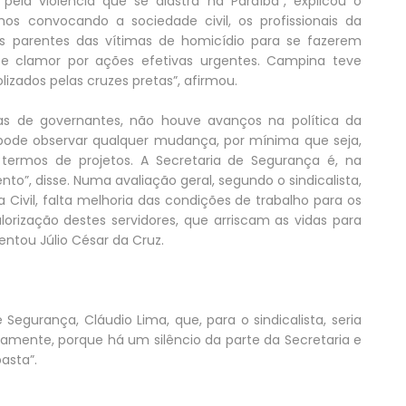
ela violência que se alastra na Paraíba”, explicou o
amos convocando a sociedade civil, os profissionais da
 os parentes das vítimas de homicídio para se fazerem
se clamor por ações efetivas urgentes. Campina teve
izados pelas cruzes pretas”, afirmou.
cas de governantes, não houve avanços na política da
 pode observar qualquer mudança, por mínima que seja,
rmos de projetos. A Secretaria de Segurança é, na
”, disse. Numa avaliação geral, segundo o sindicalista,
na Civil, falta melhoria das condições de trabalho para os
alorização destes servidores, que arriscam as vidas para
ntou Júlio César da Cruz.
 Segurança, Cláudio Lima, que, para o sindicalista, seria
ivamente, porque há um silêncio da parte da Secretaria e
asta”.