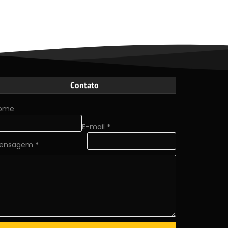
Contato
ome
E-mail
*
ensagem
*