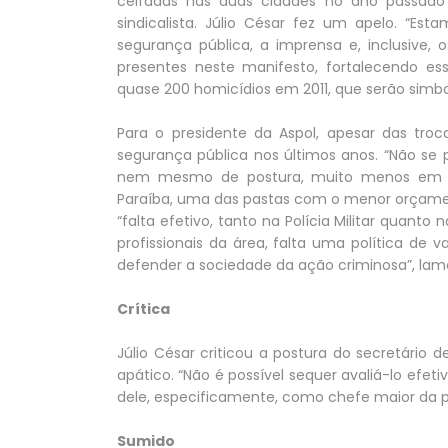
ceifadas nas duas cidades no ano passado p
sindicalista. Júlio César fez um apelo. “Est
segurança pública, a imprensa e, inclusive,
presentes neste manifesto, fortalecendo es
quase 200 homicídios em 2011, que serão simbol
Para o presidente da Aspol, apesar das tro
segurança pública nos últimos anos. “Não se
nem mesmo de postura, muito menos em te
Paraíba, uma das pastas com o menor orçamento
“falta efetivo, tanto na Polícia Militar quanto 
profissionais da área, falta uma política de v
defender a sociedade da ação criminosa”, lame
Crítica
Júlio César criticou a postura do secretário de
apático. “Não é possível sequer avaliá-lo efet
dele, especificamente, como chefe maior da p
Sumido