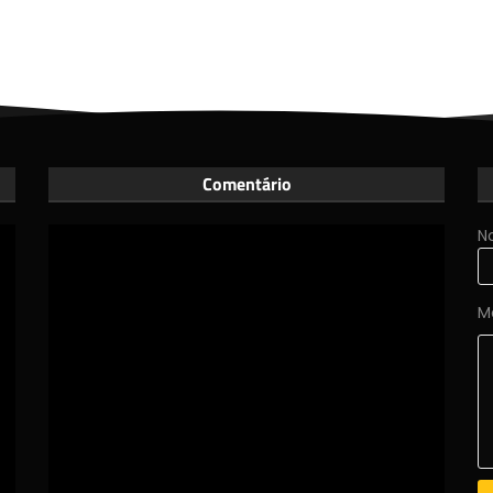
Comentário
N
M