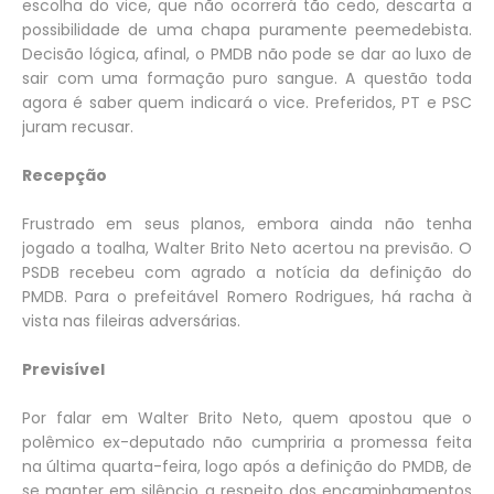
escolha do vice, que não ocorrerá tão cedo, descarta a
possibilidade de uma chapa puramente peemedebista.
Decisão lógica, afinal, o PMDB não pode se dar ao luxo de
sair com uma formação puro sangue. A questão toda
agora é saber quem indicará o vice. Preferidos, PT e PSC
juram recusar.
Recepção
Frustrado em seus planos, embora ainda não tenha
jogado a toalha, Walter Brito Neto acertou na previsão. O
PSDB recebeu com agrado a notícia da definição do
PMDB. Para o prefeitável Romero Rodrigues, há racha à
vista nas fileiras adversárias.
Previsível
Por falar em Walter Brito Neto, quem apostou que o
polêmico ex-deputado não cumpriria a promessa feita
na última quarta-feira, logo após a definição do PMDB, de
se manter em silêncio a respeito dos encaminhamentos