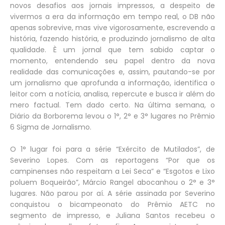
novos desafios aos jornais impressos, a despeito de
vivermos a era da informação em tempo real, o DB não
apenas sobrevive, mas vive vigorosamente, escrevendo a
história, fazendo história, e produzindo jornalismo de alta
qualidade. È um jornal que tem sabido captar o
momento, entendendo seu papel dentro da nova
realidade das comunicações e, assim, pautando-se por
um jornalismo que aprofunda a informação, identifica o
leitor com a notícia, analisa, repercute e busca ir além do
mero factual. Tem dado certo. Na última semana, o
Diário da Borborema levou o 1°, 2° e 3° lugares no Prêmio
6 Sigma de Jornalismo.
O 1° lugar foi para a série “Exército de Mutilados”, de
Severino Lopes. Com as reportagens “Por que os
campinenses não respeitam a Lei Seca” e “Esgotos e Lixo
poluem Boqueirão”, Márcio Rangel abocanhou o 2° e 3°
lugares. Não parou por aí. A série assinada por Severino
conquistou o bicampeonato do Prêmio AETC no
segmento de impresso, e Juliana Santos recebeu o