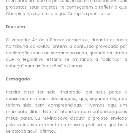
momento em que as pessoas passarem a conhecer suas
propostas, seus projetos, “e começarem a refletir o que
Campina é, o que foi e o que Campina precisa ser”.
Dia ruim
O vereador Antônio Pereira comentou, durante discurso
na tribuna da CMCG ontem, a confusão provocada por
declarações suas na semana passada, quando reclamou
que o legislativo estaria se limitando a “balançar a
cabeça” para as “pressões” externas.
Esmagado
Pereira disse ter sido “tratorado” por seus pares e
censurado em suas declarações, que, segundo ele, não
teriam sido bem compreendidas. “Tivemos aqui um
momento difícil. Não fui atendido nem entendido pelos
meus pares. Eu reivindicava discutir o projeto enviado
pelo executivo referente ao mesmo problema que hoje
se coloca aqui”, afirmou.