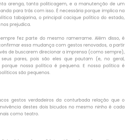
nta arenga, tanta politicagem, e a manutenção de um
a anda para trás com isso. É necessária porque implica na
tica tabajarina, o principal cacique político do estado,
os prejudica.
o sempre fez parte do mesmo ramerrame. Além disso, é
 confirmar essa mudança com gestos renovados, a partir
 invés de buscarem direcionar a imprensa (como sempre),
seus pares, pois são eles que pautam (e, no geral,
orque nossa política é pequena. E nossa política é
olíticos são pequenos.
cos gestos verdadeiros da conturbada relação que o
nvivência destes dois bicudos no mesmo ninho é cada
 mais como teatro.