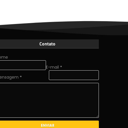
Contato
ome
E-mail
*
ensagem
*