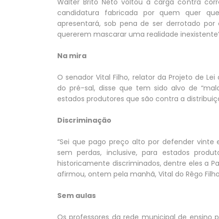
Walter Brito Neto voltou à carga contra cor
candidatura fabricada por quem quer qu
apresentará, sob pena de ser derrotado por 
quererem mascarar uma realidade inexistente”
Na mira
O senador Vital Filho, relator da Projeto de Le
do pré-sal, disse que tem sido alvo de “mal
estados produtores que são contra a distribuiç
Discriminação
“Sei que pago preço alto por defender vinte
sem perdas, inclusive, para estados produt
historicamente discriminados, dentre eles a Pa
afirmou, ontem pela manhã, Vital do Rêgo Filho
Sem aulas
Os professores da rede municipal de ensino p