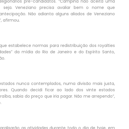
religionários pré-candidatos. “Campina não aceita uma
e seja. Veneziano precisa avaliar bem o nome que
antecipação. Não adianta alguns aliados de Veneziano
, afirmou.
i que estabelece normas para redistribuição dos royalties
dades” da mídia do Rio de Janeiro e do Espírito Santo,
ão.
 estados nunca contemplados, numa divisão mais justa,
ores. Quando decidi ficar ao lado dos vinte estados
raíba, sabia do preço que iria pagar. Não me arrependo”,
.
aralisarão as atividades durante todo o dia de hoje, em