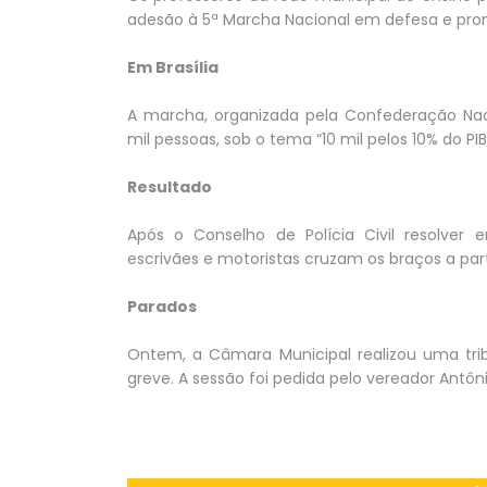
adesão à 5ª Marcha Nacional em defesa e pr
Em Brasília
A marcha, organizada pela Confederação Nac
mil pessoas, sob o tema “10 mil pelos 10% do PI
Resultado
Após o Conselho de Polícia Civil resolver 
escrivães e motoristas cruzam os braços a part
Parados
Ontem, a Câmara Municipal realizou uma trib
greve. A sessão foi pedida pelo vereador Antôni