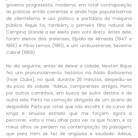
governo progressista, moderno, em total contraposição
às práticas então correntes e ainda hoje popularíssimas
de clientelismo e uso político e partidário da máquina
pública. Rique foi, também, o primeiro filho natural de
Campina Grande a ser eleito pelo voto direto. Antes dele,
foram eleitos dois areienses, Elpídio de Almeida (1947 e
1955) e Plínio Lemos (1951), e um umbuzeirense, Severino
Cabral (1959).
No dia seguinte, antes de deixar a cidade, Newton Rique
fez um pronunciamento histórico na Rádio Borborema
(hoje Clube), no qual, durante 26 minutos, despediu-se
do povo da cidade. “Adeus, campinenses amigos. Parto
por outros caminhos, em busca de outro destino e de
outra vida. Parto na comoção obrigada de um aceno de
despedida. Parto por rotas que não escolhi. E da curva da
longa e sinuosa estrada que me forçam agora a
percorrer, volto o meu olhar para ver os que ficam, e os
meus olhos se perdem na contemplação da paisagem,
que para mim se fez de angústia e saudade. Adeus,