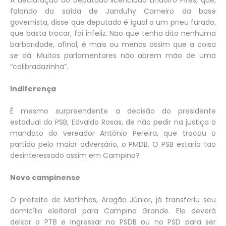
A declaração do deputado licenciado Lindolfo Pires, que,
falando da saída de Janduhy Carneiro da base
governista, disse que deputado é igual a um pneu furado,
que basta trocar, foi infeliz. Não que tenha dito nenhuma
barbaridade, afinal, é mais ou menos assim que a coisa
se dá. Muitos parlamentares não abrem mão de uma
“calibradazinha”.
Indiferença
É mesmo surpreendente a decisão do presidente
estadual do PSB, Edvaldo Rosas, de não pedir na justiça o
mandato do vereador Antônio Pereira, que trocou o
partido pelo maior adversário, o PMDB. O PSB estaria tão
desinteressado assim em Campina?
Novo campinense
O prefeito de Matinhas, Aragão Júnior, já transferiu seu
domicílio eleitoral para Campina Grande. Ele deverá
deixar o PTB e ingressar no PSDB ou no PSD para ser