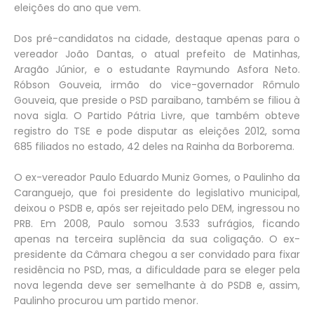
eleições do ano que vem.
Dos pré-candidatos na cidade, destaque apenas para o
vereador João Dantas, o atual prefeito de Matinhas,
Aragão Júnior, e o estudante Raymundo Asfora Neto.
Róbson Gouveia, irmão do vice-governador Rômulo
Gouveia, que preside o PSD paraibano, também se filiou à
nova sigla. O Partido Pátria Livre, que também obteve
registro do TSE e pode disputar as eleições 2012, soma
685 filiados no estado, 42 deles na Rainha da Borborema.
O ex-vereador Paulo Eduardo Muniz Gomes, o Paulinho da
Caranguejo, que foi presidente do legislativo municipal,
deixou o PSDB e, após ser rejeitado pelo DEM, ingressou no
PRB. Em 2008, Paulo somou 3.533 sufrágios, ficando
apenas na terceira suplência da sua coligação. O ex-
presidente da Câmara chegou a ser convidado para fixar
residência no PSD, mas, a dificuldade para se eleger pela
nova legenda deve ser semelhante à do PSDB e, assim,
Paulinho procurou um partido menor.