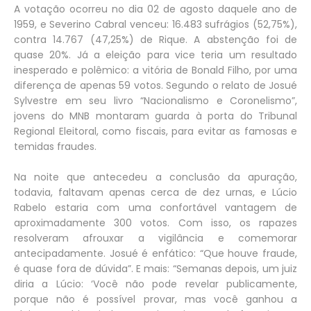
A votação ocorreu no dia 02 de agosto daquele ano de
1959, e Severino Cabral venceu: 16.483 sufrágios (52,75%),
contra 14.767 (47,25%) de Rique. A abstenção foi de
quase 20%. Já a eleição para vice teria um resultado
inesperado e polêmico: a vitória de Bonald Filho, por uma
diferença de apenas 59 votos. Segundo o relato de Josué
Sylvestre em seu livro “Nacionalismo e Coronelismo”,
jovens do MNB montaram guarda à porta do Tribunal
Regional Eleitoral, como fiscais, para evitar as famosas e
temidas fraudes.
Na noite que antecedeu a conclusão da apuração,
todavia, faltavam apenas cerca de dez urnas, e Lúcio
Rabelo estaria com uma confortável vantagem de
aproximadamente 300 votos. Com isso, os rapazes
resolveram afrouxar a vigilância e comemorar
antecipadamente. Josué é enfático: “Que houve fraude,
é quase fora de dúvida”. E mais: “Semanas depois, um juiz
diria a Lúcio: ‘Você não pode revelar publicamente,
porque não é possível provar, mas você ganhou a