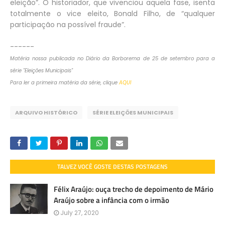
eleição”. O historiador, que vivenciou aquela fase, isenta
totalmente o vice eleito, Bonald Filho, de “qualquer
participação na possível fraude”.
------
Matéria nossa publicada no Diário da Borborema de 25 de setembro para a
série "Eleições Municipais"
Para ler a primeira matéria da série, clique
AQUI
ARQUIVO HISTÓRICO
SÉRIE ELEIÇÕES MUNICIPAIS
TALVEZ VOCÊ GOSTE DESTAS POSTAGENS
Félix Araújo: ouça trecho de depoimento de Mário
Araújo sobre a infância com o irmão
July 27, 2020