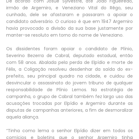
De acordo com Josué Sylvestre, até João Figueiredo,
irmão de Argemiro, e Veneziano Vital do Rêgo, seu
cunhado, dele se afastaram e passaram a apoiar o
candidato adversário. O curioso é que em 1947 Argemiro
havia provocado a divisão da sua base justamente por
manter-se resoluto em torno do nome de Veneziano.
Os dissidentes foram apoiar o candidato de Plínio,
Severino Bezerra de Cabral, deputado estadual, então
com 58 anos. Abalada pela perda de Elpídio e morte de
Félix, a Coligação resolveu desdenhar da saída do ex-
prefeito, seu principal quadro na cidade, e cuidou de
desvincular o assassinato do jovem tribuno de qualquer
responsabilidade de Plínio Lemos. Na estratégia de
campanha, o grupo de Cabral também fez largo uso das
acusações trocadas por Elpídio e Argemiro durante as
disputas de campanhas anteriores, a fim de desmoralizar
aquela aliança.
“Tinha como lema o senhor Elpídio dizer em todos os
comícios e boletins que o senhor Argemiro tinha