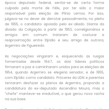
época deputado federal, sentia-se de certa forma
culpado pela morte de Félix, por ter sido o maior
responsável pela eleição de Plínio Lemos. Por isso,
julgava-se no dever de derrotar pessoalmente, no pleito
de 1955, o candidato apoiado pelo ex-aliado. Diante da
divisão da Coligação a partir de 1953, correligionários e
amigos em comum trataram de costurar a
reaproximação entre Elpídio e seu amigo de outrora,
Argemiro de Figueiredo.
As negociações vingaram e, esquecendo as rusgas
fomentadas desde 1947, os dois líderes políticos
firmaram a paz e caminharam unidos para as eleições de
1954, quando Argemiro se elegeria senador, e de 1955,
com Elpídio como candidato. Próceres da UDN e parentes
tentaram desfazer os planos de Argemiro, propondo a
candidatura do ex-deputado Ascendino Moura, mas o
“chefe” manteve-se irredutível, o que gerou novo racha
na sua base.