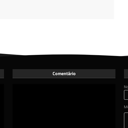
Comentário
N
M