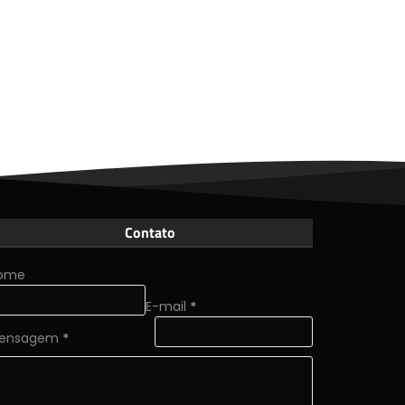
Contato
ome
E-mail
*
ensagem
*