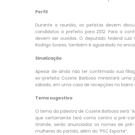
Perfil
Durante a reunião, os petistas devem discut
candidatos a prefeito para 2012. Para a co
devem ser ouvidas. O deputado federal Lui
Rodrigo Soares, também é aguardado no encon
Sinalização
Apesar de ainda não ter confirmado sua fili
ex-prefeita Cozete Barbosa ministrará uma p
sábado, em uma casa de recepções no bairro 
Tema sugestivo
O tema da palestra de Cozete Barbosa será “A 
que certamente terá como centro a pré-can
Grande, serão anunciados os nomes de pré-c
mulheres do partido, além do “PSC Esporte”.