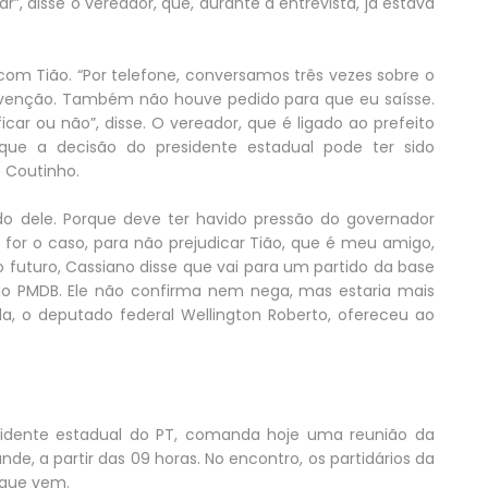
, disse o vereador, que, durante a entrevista, já estava
om Tião. “Por telefone, conversamos três vezes sobre o
rvenção. Também não houve pedido para que eu saísse.
icar ou não”, disse. O vereador, que é ligado ao prefeito
 que a decisão do presidente estadual pode ter sido
 Coutinho.
o dele. Porque deve ter havido pressão do governador
for o caso, para não prejudicar Tião, que é meu amigo,
 futuro, Cassiano disse que vai para um partido da base
prio PMDB. Ele não confirma nem nega, mas estaria mais
, o deputado federal Wellington Roberto, ofereceu ao
sidente estadual do PT, comanda hoje uma reunião da
, a partir das 09 horas. No encontro, os partidários da
 que vem.