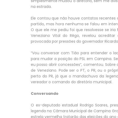
simplesmente mudou o diretório, sem me avisar”
na estrada.
Ele contou que não houve contatos recentes c
partido, mas hora nenhuma se falou em inte
O que ele me pediu foi que resolvesse se iria f
Veneziano Vital do Rêgo, revelou acreditar
provocada por pressões do governador Ricardo
“Vou conversar com Tião para entender o lad
para mudar a posição do PSL em Campina. Se 
eu posso abrir concessões”, comentou. Sobre o
de Veneziano. Pode ser o PT, o PR, ou o pró
perto do PR, já que o mandachuva da legenda
vereador o comando do diretório municipal.
Conversando
O ex-deputado estadual Rodrigo Soares, pre
legenda na Câmara Municipal de Campina Grande
estrela vermelha tratarão das eleições do ano