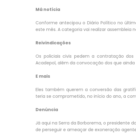
Má notícia
Conforme antecipou o Diário Político no último
este mês. A categoria vai realizar assembleia no
Reivindicações
Os policiais civis pedem a contratação do
Acadepol, além da convocação dos que ainda 
E mais
Eles também querem a conversão das gratifi
teria se comprometido, no início do ano, a co
Denúncia
Já aqui na Serra da Borborema, o presidente do
de perseguir e ameaçar de exoneração agente