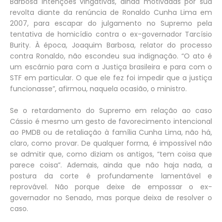
Barbosa intenções vingativas, ainda motivadas por sua
revolta diante da renúncia de Ronaldo Cunha Lima em
2007, para escapar do julgamento no Supremo pela
tentativa de homicídio contra o ex-governador Tarcísio
Burity. À época, Joaquim Barbosa, relator do processo
contra Ronaldo, não escondeu sua indignação. “O ato é
um escárnio para com a Justiça brasileira e para com o
STF em particular. O que ele fez foi impedir que a justiça
funcionasse”, afirmou, naquela ocasião, o ministro.
Se o retardamento do Supremo em relação ao caso
Cássio é mesmo um gesto de favorecimento intencional
ao PMDB ou de retaliação à família Cunha Lima, não há,
claro, como provar. De qualquer forma, é impossível não
se admitir que, como diziam os antigos, “tem coisa que
parece coisa”. Ademais, ainda que não haja nada, a
postura da corte é profundamente lamentável e
reprovável. Não porque deixe de empossar o ex-
governador no Senado, mas porque deixa de resolver o
caso.