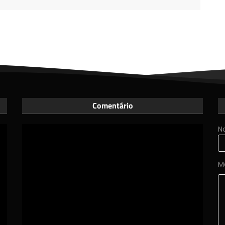
Comentário
N
M