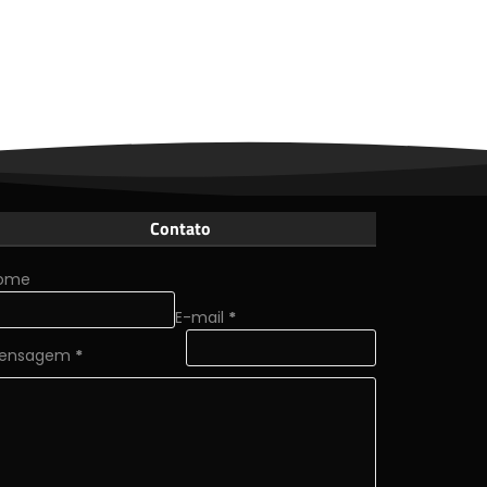
Contato
ome
E-mail
*
ensagem
*