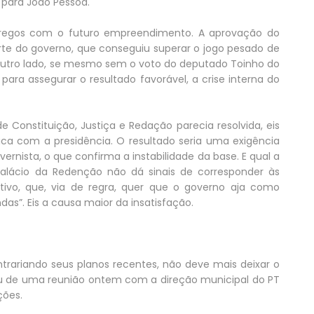
 para João Pessoa.
mpregos com o futuro empreendimento. A aprovação do
te do governo, que conseguiu superar o jogo pesado de
utro lado, se mesmo sem o voto do deputado Toinho do
 para assegurar o resultado favorável, a crise interna do
Constituição, Justiça e Redação parecia resolvida, eis
fica com a presidência. O resultado seria uma exigência
nista, o que confirma a instabilidade da base. E qual a
Palácio da Redenção não dá sinais de corresponder às
lativo, que, via de regra, quer que o governo aja como
s”. Eis a causa maior da insatisfação.
ontrariando seus planos recentes, não deve mais deixar o
ou de uma reunião ontem com a direção municipal do PT
ções.