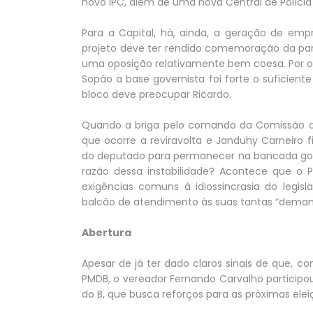
novo IPC, além de uma nova Central de Polícia
Para a Capital, há, ainda, a geração de e
projeto deve ter rendido comemoração da par
uma oposição relativamente bem coesa. Por o
Sopão a base governista foi forte o suficiente
bloco deve preocupar Ricardo.
Quando a briga pelo comando da Comissão de 
que ocorre a reviravolta e Janduhy Carneiro 
do deputado para permanecer na bancada gover
razão dessa instabilidade? Acontece que o 
exigências comuns à idiossincrasia do legis
balcão de atendimento às suas tantas “demanda
Abertura
Apesar de já ter dado claros sinais de que, c
PMDB, o vereador Fernando Carvalho particip
do B, que busca reforços para as próximas elei