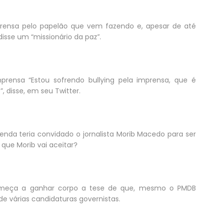
mprensa pelo papelão que vem fazendo e, apesar de até
disse um “missionário da paz”.
prensa “Estou sofrendo bullying pela imprensa, que é
 disse, em seu Twitter.
genda teria convidado o jornalista Morib Macedo para ser
que Morib vai aceitar?
, começa a ganhar corpo a tese de que, mesmo o PMDB
de várias candidaturas governistas.