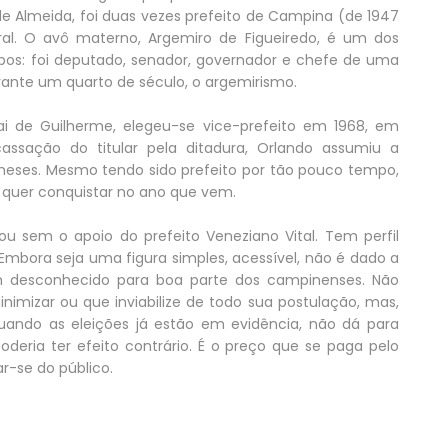
 de Almeida, foi duas vezes prefeito de Campina (de 1947
ral. O avô materno, Argemiro de Figueiredo, é um dos
mpos: foi deputado, senador, governador e chefe de uma
urante um quarto de século, o argemirismo.
i de Guilherme, elegeu-se vice-prefeito em 1968, em
sação do titular pela ditadura, Orlando assumiu a
eses. Mesmo tendo sido prefeito por tão pouco tempo,
o quer conquistar no ano que vem.
 sem o apoio do prefeito Veneziano Vital. Tem perfil
Embora seja uma figura simples, acessível, não é dado a
m desconhecido para boa parte dos campinenses. Não
imizar ou que inviabilize de todo sua postulação, mas,
uando as eleições já estão em evidência, não dá para
deria ter efeito contrário. É o preço que se paga pelo
ar-se do público.