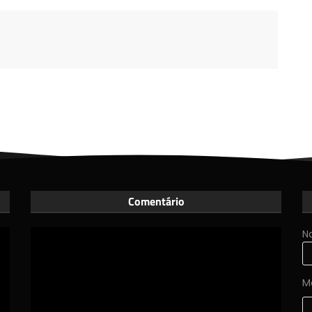
Comentário
N
M