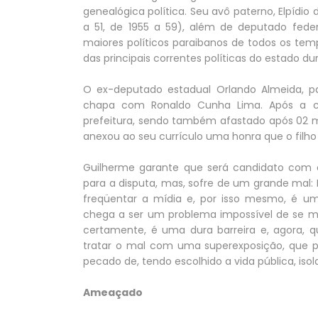
genealógica política. Seu avô paterno, Elpídio
a 51, de 1955 a 59), além de deputado fede
maiores políticos paraibanos de todos os te
das principais correntes políticas do estado d
O ex-deputado estadual Orlando Almeida, pa
chapa com Ronaldo Cunha Lima. Após a cas
prefeitura, sendo também afastado após 02 m
anexou ao seu currículo uma honra que o filh
Guilherme garante que será candidato com ou
para a disputa, mas, sofre de um grande mal: 
freqüentar a mídia e, por isso mesmo, é u
chega a ser um problema impossível de se min
certamente, é uma dura barreira e, agora, q
tratar o mal com uma superexposição, que po
pecado de, tendo escolhido a vida pública, isol
Ameaçado