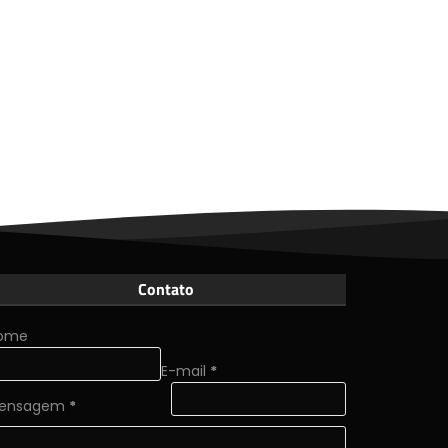
Contato
ome
E-mail
*
ensagem
*