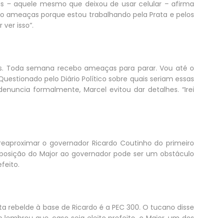
ias – aquele mesmo que deixou de usar celular – afirma
 ameaças porque estou trabalhando pela Prata e pelos
ver isso”.
as. Toda semana recebo ameaças para parar. Vou até o
Questionado pelo Diário Político sobre quais seriam essas
nuncia formalmente, Marcel evitou dar detalhes. “Irei
eaproximar o governador Ricardo Coutinho do primeiro
 oposição do Major ao governador pode ser um obstáculo
feito.
a rebelde à base de Ricardo é a PEC 300. O tucano disse
embrou que, caso seja eleito prefeito, o Major, um dos