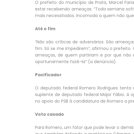
O prefeito do município de Prata, Marcel Far
estar recebendo ameaças. “Toda semana sofro
mais necessitados. Incomoda a quem não quer 
Até o fim
“Não são críticas de adversários. São ameaç
fim. Só se me impedirem”, afirmou o prefeito. 
ameaças, de quem partiriam e por que não de
oportunamente fazê-la” (a denúncia).
Pacificador
O deputado federal Romero Rodrigues tenta r
suplente de deputado federal Major Fábio. A
no apoio do PSB à candidatura de Romero a pre
Voto casado
Para Romero, um fator que pode levar o demist
que também defende a matéria na Câmara, e l