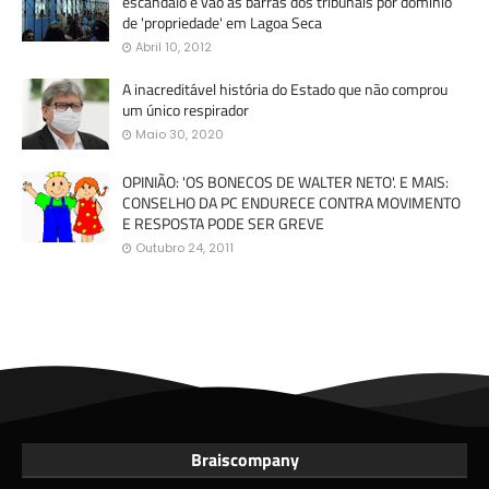
escândalo e vão às barras dos tribunais por domínio
de 'propriedade' em Lagoa Seca
Abril 10, 2012
A inacreditável história do Estado que não comprou
um único respirador
Maio 30, 2020
OPINIÃO: 'OS BONECOS DE WALTER NETO'. E MAIS:
CONSELHO DA PC ENDURECE CONTRA MOVIMENTO
E RESPOSTA PODE SER GREVE
Outubro 24, 2011
Braiscompany